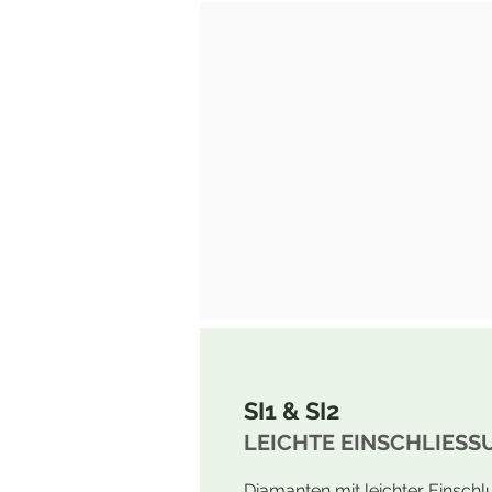
SI1 & SI2
LEICHTE EINSCHLIESS
Diamanten mit leichter Einschl