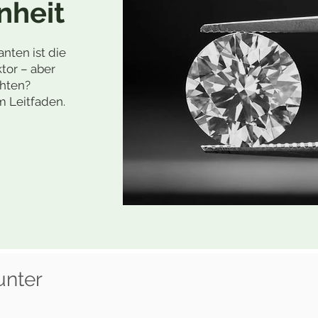
nheit
nten ist die
ktor – aber
chten?
m Leitfaden.
unter