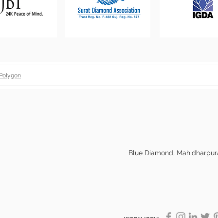
Polygon
: 201 Raj Chambers, Hat Falia, ליד Blue Diamond, Mahidharpura,