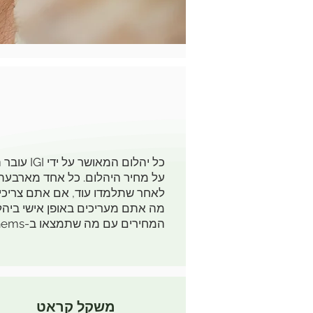
על מחיר היהלום. כל אחד מארבעת ה-C (משקל קרט, חיתוך, צבע, ניקיון) מלווה בטבלת יהלומים הממחישה את ההבדלים ב
לאחר שתלמדו עוד, אם אתם צריכים
מה אתם מעריכים באופן אישי ביהלו
המחירים עם מה שתמצאו ב-Nishal Gems. אנו בטוחים שתהיו מרוצים ממה שתמצאו.
משקל קראט